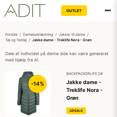
OUTLET
Forside
/
Damebeklædning
/
Jakker til dame
/
Tøj og fodtøj
/
Jakke dame - Treklife Nora - Grøn
Dele af indholdet på denne side kan være genereret
med hjælp fra AI.
BACKPACKERLIFE.DK
Jakke dame -
-14%
Treklife Nora -
Grøn
UDSALG