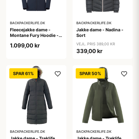
BACKPACKERLIFE.DK
BACKPACKERLIFE.DK
Fleecejakke dame -
Jakke dame - Nadina -
Montane Fury Hoodie -
Sort
Blå
VEJL. PRIS 389,00 KR
1.099,00 kr
339,00 kr
SPAR 61%
SPAR 50%
BACKPACKERLIFE.DK
BACKPACKERLIFE.DK
Jakke dame - Treklife
Jakke dame - Treklife