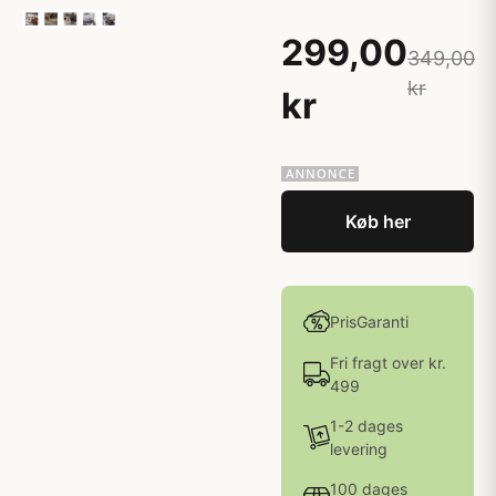
299,00
349,00
kr
kr
Køb her
PrisGaranti
Fri fragt over kr.
499
1-2 dages
levering
100 dages