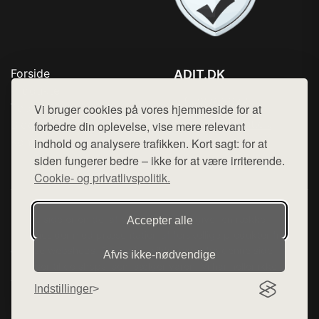
Forside
ADIT.DK
Produkter
Tlf. 78768672
Top Rabatter
Vi bruger cookies på vores hjemmeside for at
Mail:
hej@want.dk
Blog
forbedre din oplevelse, vise mere relevant
Kontakt
indhold og analysere trafikken. Kort sagt: for at
Cookie- og privatlivspolitik
siden fungerer bedre – ikke for at være irriterende.
Cookie- og privatlivspolitik.
Denne side er en del af want.dk, der udgiver en række
Accepter alle
hjemmesider med præsentation af forskellige produkter fra
diverse webshops. Der sælges ikke varer fra denne side - vi
Afvis ikke‑nødvendige
henviser til de shops, som sælger varen. Vi har heller ikke
varerne på lager.
Indstillinger
© 2026 adit.dk. Alle rettigheder forbeholdes.