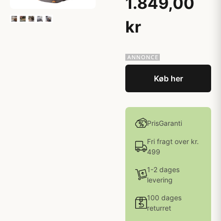
1.849,00
kr
Køb her
PrisGaranti
Fri fragt over kr.
499
1-2 dages
levering
100 dages
returret