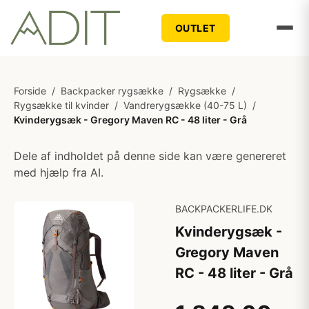
OUTLET
Forside
/
Backpacker rygsække
/
Rygsække
/
Rygsække til kvinder
/
Vandrerygsække (40-75 L)
/
Kvinderygsæk - Gregory Maven RC - 48 liter - Grå
Dele af indholdet på denne side kan være genereret
med hjælp fra AI.
BACKPACKERLIFE.DK
Kvinderygsæk -
Gregory Maven
RC - 48 liter - Grå