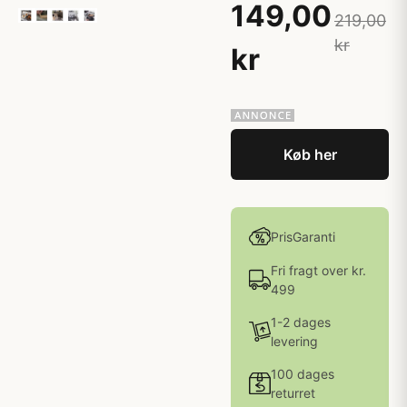
149,00
219,00
kr
kr
Køb her
PrisGaranti
Fri fragt over kr.
499
1-2 dages
levering
100 dages
returret