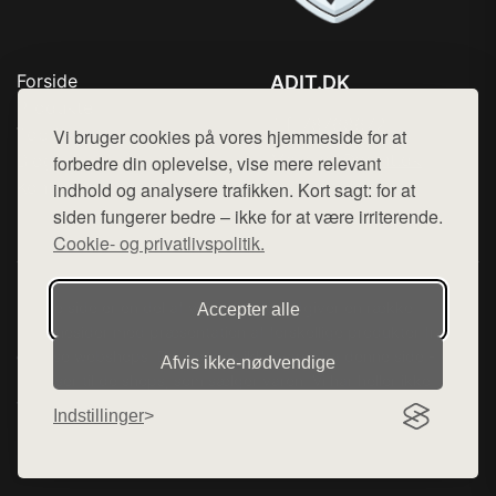
Forside
ADIT.DK
Produkter
Tlf. 78768672
Top Rabatter
Vi bruger cookies på vores hjemmeside for at
Mail:
hej@want.dk
Blog
forbedre din oplevelse, vise mere relevant
Kontakt
indhold og analysere trafikken. Kort sagt: for at
Cookie- og privatlivspolitik
siden fungerer bedre – ikke for at være irriterende.
Cookie- og privatlivspolitik.
Denne side er en del af want.dk, der udgiver en række
Accepter alle
hjemmesider med præsentation af forskellige produkter fra
diverse webshops. Der sælges ikke varer fra denne side - vi
Afvis ikke‑nødvendige
henviser til de shops, som sælger varen. Vi har heller ikke
varerne på lager.
Indstillinger
© 2026 adit.dk. Alle rettigheder forbeholdes.