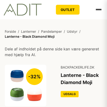
OUTLET
Forside
/
Lanterner
/
Pandelamper
/
Udstyr
/
Lanterne - Black Diamond Moji
Dele af indholdet på denne side kan være genereret
med hjælp fra AI.
BACKPACKERLIFE.DK
Lanterne - Black
-32%
Diamond Moji
UDSALG