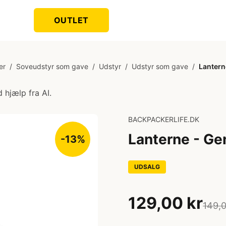
OUTLET
er
/
Soveudstyr som gave
/
Udstyr
/
Udstyr som gave
/
Lantern
 hjælp fra AI.
BACKPACKERLIFE.DK
Lanterne - Ge
-13%
UDSALG
129,00 kr
149,0