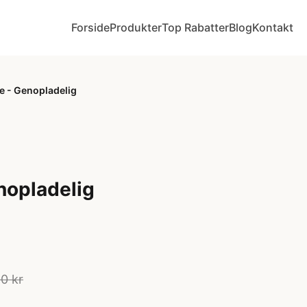
Forside
Produkter
Top Rabatter
Blog
Kontakt
e - Genopladelig
nopladelig
0 kr