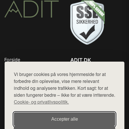
Forside
ADIT.DK
Produkter
Tlf. 78768672
Top Rabatter
Vi bruger cookies på vores hjemmeside for at
Mail:
hej@want.dk
Blog
forbedre din oplevelse, vise mere relevant
Kontakt
indhold og analysere trafikken. Kort sagt: for at
Cookie- og privatlivspolitik
siden fungerer bedre – ikke for at være irriterende.
Cookie- og privatlivspolitik.
Denne side er en del af want.dk, der udgiver en række
Accepter alle
hjemmesider med præsentation af forskellige produkter fra