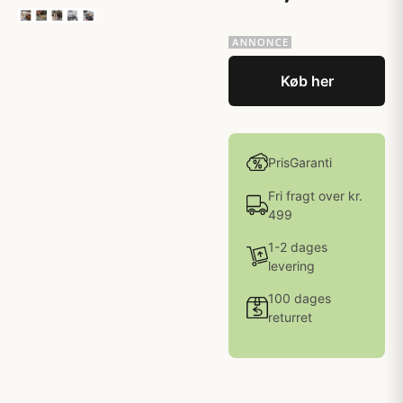
Køb her
PrisGaranti
Fri fragt over kr.
499
1-2 dages
levering
100 dages
returret