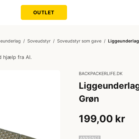
OUTLET
geunderlag
/
Soveudstyr
/
Soveudstyr som gave
/
Liggeunderlag 
 hjælp fra AI.
BACKPACKERLIFE.DK
Liggeunderlag
Grøn
199,00 kr