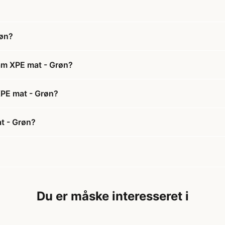
røn?
oam XPE mat - Grøn?
 XPE mat - Grøn?
t - Grøn?
Du er måske interesseret i