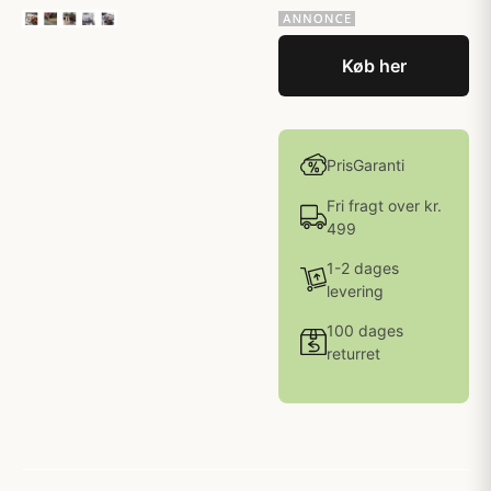
Køb her
PrisGaranti
Fri fragt over kr.
499
1-2 dages
levering
100 dages
returret