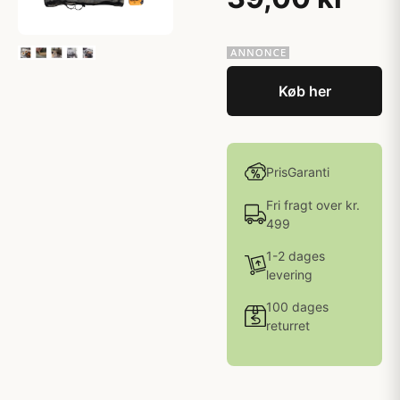
Køb her
PrisGaranti
Fri fragt over kr.
499
1-2 dages
levering
100 dages
returret