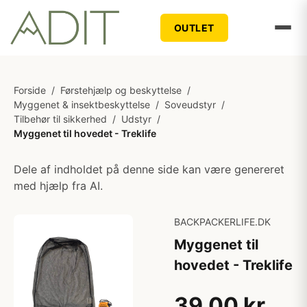
OUTLET
Forside
/
Førstehjælp og beskyttelse
/
Myggenet & insektbeskyttelse
/
Soveudstyr
/
Tilbehør til sikkerhed
/
Udstyr
/
Myggenet til hovedet - Treklife
Dele af indholdet på denne side kan være genereret
med hjælp fra AI.
BACKPACKERLIFE.DK
Myggenet til
hovedet - Treklife
39,00 kr