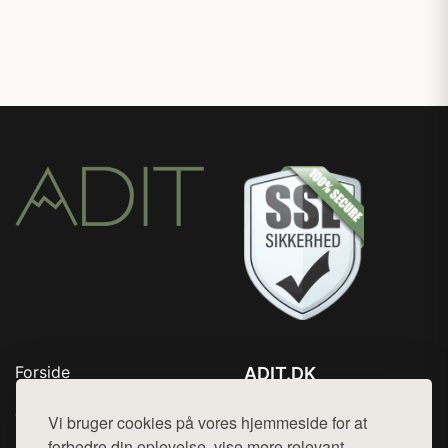
Forside
ADIT.DK
Produkter
Tlf. 78768672
Top Rabatter
Vi bruger cookies på vores hjemmeside for at
Mail:
hej@want.dk
Blog
forbedre din oplevelse, vise mere relevant