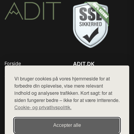
Forside
ADIT.DK
Produkter
Tlf. 78768672
Top Rabatter
Vi bruger cookies på vores hjemmeside for at
Mail:
hej@want.dk
Blog
forbedre din oplevelse, vise mere relevant
Kontakt
indhold og analysere trafikken. Kort sagt: for at
Cookie- og privatlivspolitik
siden fungerer bedre – ikke for at være irriterende.
Cookie- og privatlivspolitik.
Denne side er en del af want.dk, der udgiver en række
Accepter alle
hjemmesider med præsentation af forskellige produkter fra