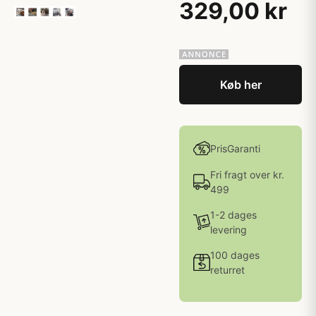
329,00 kr
Køb her
PrisGaranti
Fri fragt over kr.
499
1-2 dages
levering
100 dages
returret