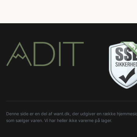
Denne side er en del af want.dk, der udgiver en række hjemmeside
som sælger varen. Vi har heller ikke varerne på lager.