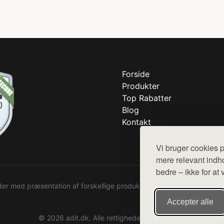
Forside
Produkter
Top Rabatter
Blog
Kontakt
Vi bruger cookies p
mere relevant indho
bedre – ikke for at 
r med præsentation af forskellige produkter fra diverse webshops. De
Accepter alle
© 2026 adit.dk. Alle rettigheder forbeholdes.