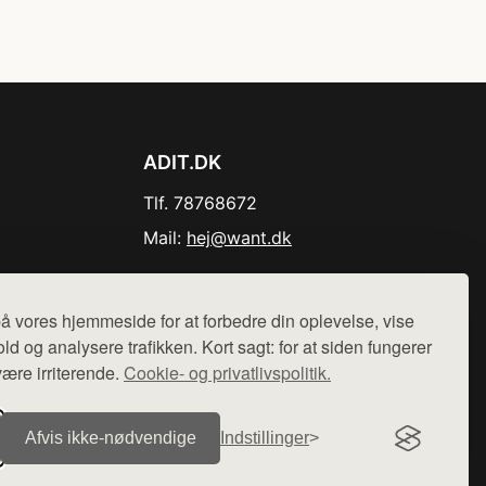
ADIT.DK
Tlf. 78768672
Mail:
hej@want.dk
Cookie- og privatlivspolitik
å vores hjemmeside for at forbedre din oplevelse, vise
ld og analysere trafikken. Kort sagt: for at siden fungerer
være irriterende.
Cookie- og privatlivspolitik.
r sælges ikke varer fra denne side - vi henviser til de shops,
Afvis ikke‑nødvendige
Indstillinger