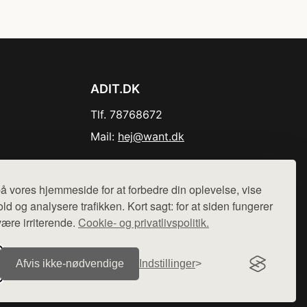
ADIT.DK
Tlf. 78768672
Mail:
hej@want.dk
Cookie- og privatlivspolitik
å vores hjemmeside for at forbedre din oplevelse, vise
ld og analysere trafikken. Kort sagt: for at siden fungerer
være irriterende.
Cookie- og privatlivspolitik.
r sælges ikke varer fra denne side - vi henviser til de shops,
Afvis ikke‑nødvendige
Indstillinger