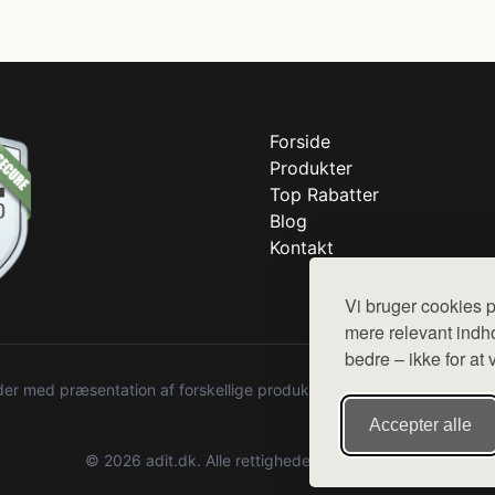
Forside
Produkter
Top Rabatter
Blog
Kontakt
Vi bruger cookies p
mere relevant indho
bedre – ikke for at 
r med præsentation af forskellige produkter fra diverse webshops. De
Accepter alle
© 2026 adit.dk. Alle rettigheder forbeholdes.