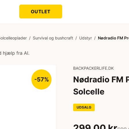
OUTLET
olcelleoplader
/
Survival og bushcraft
/
Udstyr
/
Nødradio FM Pr
 hjælp fra AI.
BACKPACKERLIFE.DK
Nødradio FM 
-57%
Solcelle
UDSALG
299,00 kr