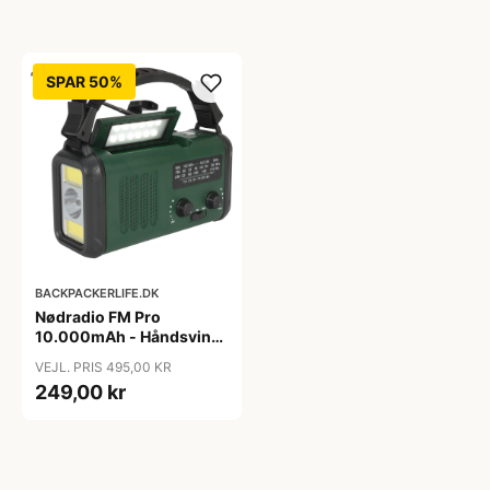
SPAR 50%
BACKPACKERLIFE.DK
Nødradio FM Pro
10.000mAh - Håndsving
- Solcelle
VEJL. PRIS 495,00 KR
249,00 kr