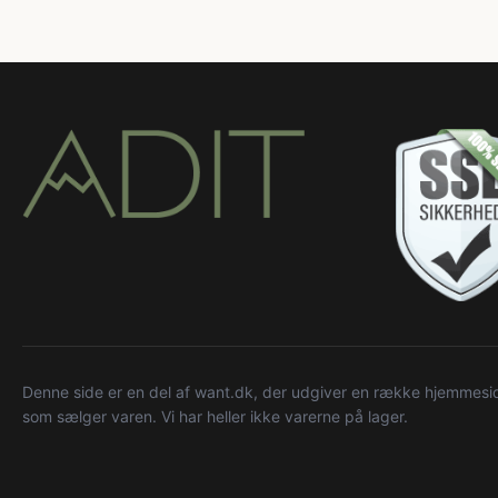
Denne side er en del af want.dk, der udgiver en række hjemmeside
som sælger varen. Vi har heller ikke varerne på lager.