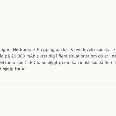
gori: Nødradio > Prepping pakker & overlevelsesudstyr > S
o på 20.000 mAh sikrer dig i flere situationer om du er i nat
 radio samt LED lommelygte, som kan indstilles på flere l
 hjælp fra AI.