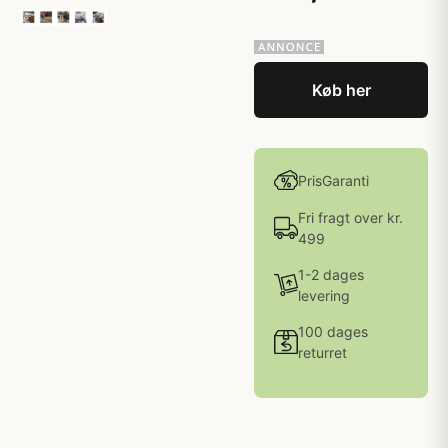
Køb her
PrisGaranti
Fri fragt over kr.
499
1-2 dages
levering
100 dages
returret