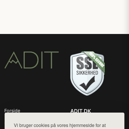
Forside
ADIT.DK
Produkter
Tlf. 78768672
Top Rabatter
Vi bruger cookies på vores hjemmeside for at