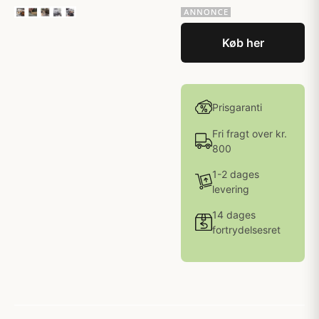
Køb her
Prisgaranti
Fri fragt over kr.
800
1-2 dages
levering
14 dages
fortrydelsesret