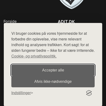
Forside
ADIT.DK
Produkter
Tlf. 78768672
Top Rabatter
Vi bruger cookies på vores hjemmeside for at
Mail:
hej@want.dk
Blog
forbedre din oplevelse, vise mere relevant
Kontakt
indhold og analysere trafikken. Kort sagt: for at
Cookie- og privatlivspolitik
siden fungerer bedre – ikke for at være irriterende.
Cookie- og privatlivspolitik.
Denne side er en del af want.dk, der udgiver en række
Accepter alle
hjemmesider med præsentation af forskellige produkter fra
diverse webshops. Der sælges ikke varer fra denne side - vi
Afvis ikke‑nødvendige
henviser til de shops, som sælger varen. Vi har heller ikke
varerne på lager.
Indstillinger
© 2026 adit.dk. Alle rettigheder forbeholdes.