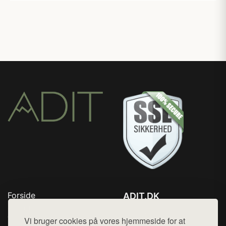
Forside
ADIT.DK
Produkter
Tlf. 78768672
Top Rabatter
Vi bruger cookies på vores hjemmeside for at