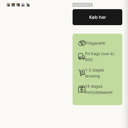
Køb her
Prisgaranti
Fri fragt over kr.
800
1-2 dages
levering
14 dages
fortrydelsesret