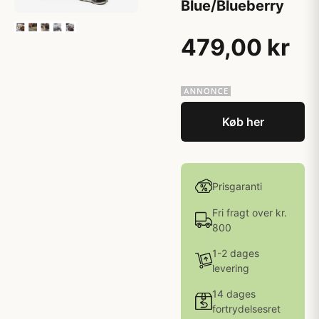
Blue/Blueberry
479,00 kr
Køb her
Prisgaranti
Fri fragt over kr.
800
1-2 dages
levering
14 dages
fortrydelsesret