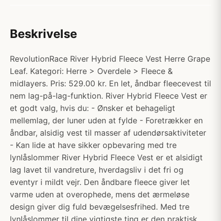
Beskrivelse
RevolutionRace River Hybrid Fleece Vest Herre Grape
Leaf. Kategori: Herre > Overdele > Fleece &
midlayers. Pris: 529.00 kr. En let, åndbar fleecevest til
nem lag-på-lag-funktion. River Hybrid Fleece Vest er
et godt valg, hvis du: - Ønsker et behageligt
mellemlag, der luner uden at fylde - Foretrækker en
åndbar, alsidig vest til masser af udendørsaktiviteter
- Kan lide at have sikker opbevaring med tre
lynlåslommer River Hybrid Fleece Vest er et alsidigt
lag lavet til vandreture, hverdagsliv i det fri og
eventyr i mildt vejr. Den åndbare fleece giver let
varme uden at overophede, mens det ærmeløse
design giver dig fuld bevægelsesfrihed. Med tre
lynlåslommer til dine vigtigste ting er den praktisk,