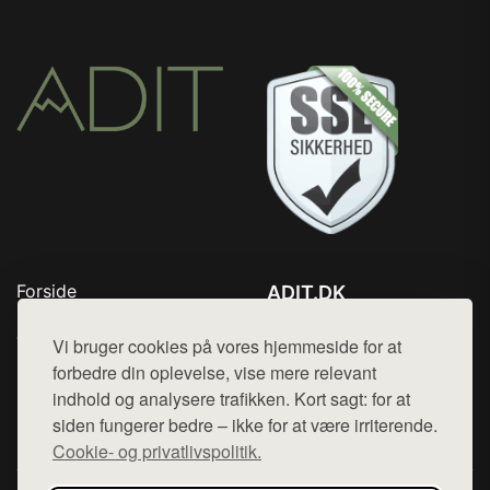
Forside
ADIT.DK
Produkter
Tlf. 78768672
Top Rabatter
Vi bruger cookies på vores hjemmeside for at
Mail:
hej@want.dk
Blog
forbedre din oplevelse, vise mere relevant
Kontakt
indhold og analysere trafikken. Kort sagt: for at
Cookie- og privatlivspolitik
siden fungerer bedre – ikke for at være irriterende.
Cookie- og privatlivspolitik.