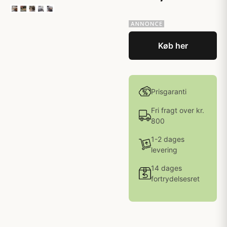
Køb her
Prisgaranti
Fri fragt over kr.
800
1-2 dages
levering
14 dages
fortrydelsesret