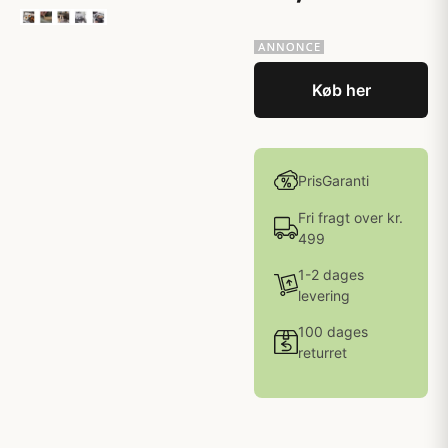
Køb her
PrisGaranti
Fri fragt over kr.
499
1-2 dages
levering
100 dages
returret