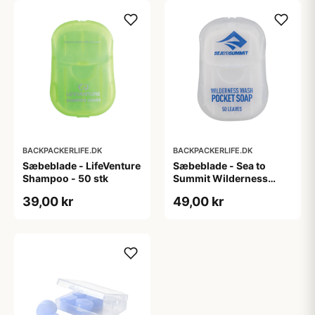
BACKPACKERLIFE.DK
BACKPACKERLIFE.DK
Sæbeblade - LifeVenture
Sæbeblade - Sea to
Shampoo - 50 stk
Summit Wilderness
Wash Pocket Soap - 50
39,00 kr
49,00 kr
stk