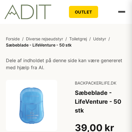
OUTLET
Forside
/
Diverse rejseudstyr
/
Toiletgrej
/
Udstyr
/
Sæbeblade - LifeVenture - 50 stk
Dele af indholdet på denne side kan være genereret
med hjælp fra AI.
BACKPACKERLIFE.DK
Sæbeblade -
LifeVenture - 50
stk
39,00 kr