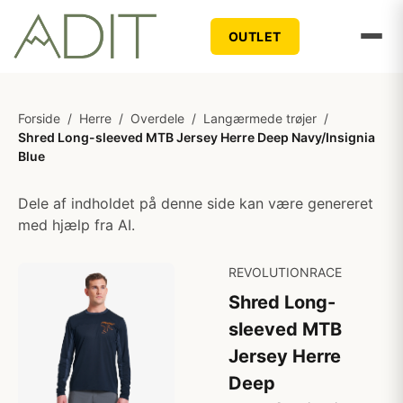
OUTLET
Forside
/
Herre
/
Overdele
/
Langærmede trøjer
/
Shred Long-sleeved MTB Jersey Herre Deep Navy/Insignia
Blue
Dele af indholdet på denne side kan være genereret
med hjælp fra AI.
REVOLUTIONRACE
Shred Long-
sleeved MTB
Jersey Herre
Deep