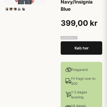
Navy/Insignia
Blue
399,00 kr
Køb her
Prisgaranti
Fri fragt over kr.
800
1-2 dages
levering
14 dages