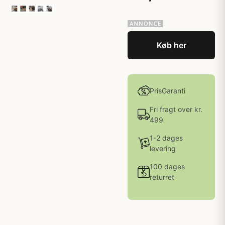
Køb her
PrisGaranti
Fri fragt over kr.
499
1-2 dages
levering
100 dages
returret