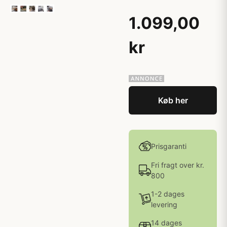
1.099,00
kr
Køb her
Prisgaranti
Fri fragt over kr.
800
1-2 dages
levering
14 dages