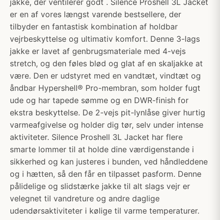
jakke, der ventilerer godt . Silence Proshell 3L Jacket
er en af vores længst varende bestsellere, der
tilbyder en fantastisk kombination af holdbar
vejrbeskyttelse og ultimativ komfort. Denne 3-lags
jakke er lavet af genbrugsmateriale med 4-vejs
stretch, og den føles blød og glat af en skaljakke at
være. Den er udstyret med en vandtæt, vindtæt og
åndbar Hypershell® Pro-membran, som holder fugt
ude og har tapede sømme og en DWR-finish for
ekstra beskyttelse. De 2-vejs pit-lynlåse giver hurtig
varmeafgivelse og holder dig tør, selv under intense
aktiviteter. Silence Proshell 3L Jacket har flere
smarte lommer til at holde dine værdigenstande i
sikkerhed og kan justeres i bunden, ved håndleddene
og i hætten, så den får en tilpasset pasform. Denne
pålidelige og slidstærke jakke til alt slags vejr er
velegnet til vandreture og andre daglige
udendørsaktiviteter i kølige til varme temperaturer.