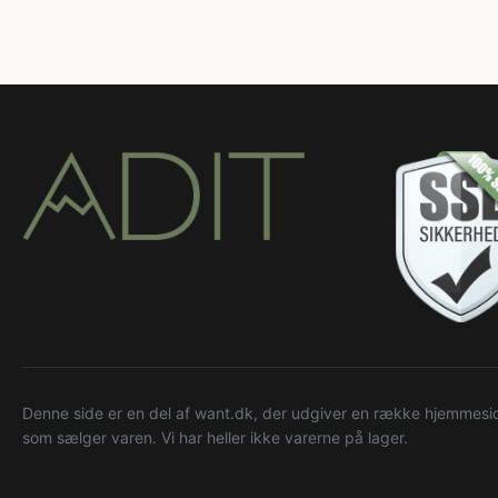
Denne side er en del af want.dk, der udgiver en række hjemmeside
som sælger varen. Vi har heller ikke varerne på lager.