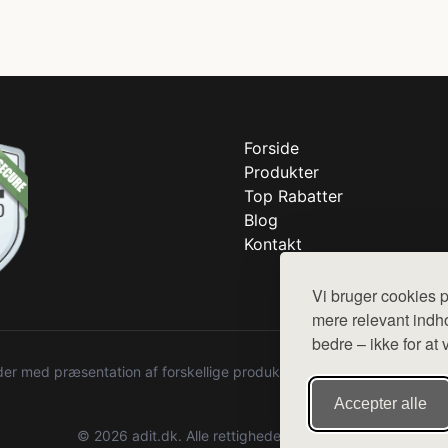
Forside
Produkter
Top Rabatter
Blog
Kontakt
Vi bruger cookies p
mere relevant indho
bedre – ikke for at 
r med præsentation af forskellige produkter fra diverse webshops. De
Accepter alle
© 2026 adit.dk. Alle rettigheder forbeholdes.