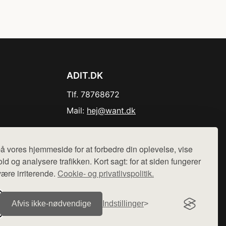
ADIT.DK
Tlf. 78768672
Mail:
hej@want.dk
Cookie- og privatlivspolitik
å vores hjemmeside for at forbedre din oplevelse, vise
ld og analysere trafikken. Kort sagt: for at siden fungerer
være irriterende.
Cookie- og privatlivspolitik.
r sælges ikke varer fra denne side - vi henviser til de shops,
Afvis ikke‑nødvendige
Indstillinger