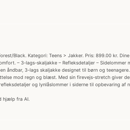
rest/Black. Kategori: Teens > Jakker. Pris: 899.00 kr. Dine
mfort. – 3-lags-skaljakke – Refleksdetaljer – Sidelommer m
en åndbar, 3-lags skaljakke designet til børn og teenager
telse mod regn og blæst. Med sin firevejs-stretch giver de
refleksdetaljer og lynlåslommer i siderne til opbevaring a
 hjælp fra AI.