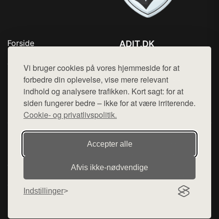
Forside
ADIT.DK
Produkter
Tlf. 78768672
Top Rabatter
Vi bruger cookies på vores hjemmeside for at
Mail:
hej@want.dk
Blog
forbedre din oplevelse, vise mere relevant
Kontakt
indhold og analysere trafikken. Kort sagt: for at
Cookie- og privatlivspolitik
siden fungerer bedre – ikke for at være irriterende.
Cookie- og privatlivspolitik.
Denne side er en del af want.dk, der udgiver en række
Accepter alle
hjemmesider med præsentation af forskellige produkter fra
diverse webshops. Der sælges ikke varer fra denne side - vi
Afvis ikke‑nødvendige
henviser til de shops, som sælger varen. Vi har heller ikke
varerne på lager.
Indstillinger
© 2026 adit.dk. Alle rettigheder forbeholdes.