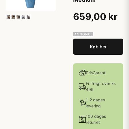
659,00 kr
Køb her
PrisGaranti
Fri fragt over kr.
499
1-2 dages
levering
100 dages
returret