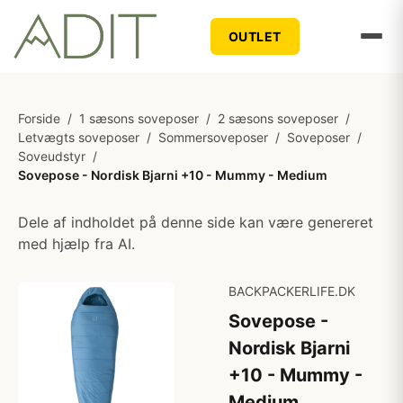
OUTLET
Forside
/
1 sæsons soveposer
/
2 sæsons soveposer
/
Letvægts soveposer
/
Sommersoveposer
/
Soveposer
/
Soveudstyr
/
Sovepose - Nordisk Bjarni +10 - Mummy - Medium
Dele af indholdet på denne side kan være genereret
med hjælp fra AI.
BACKPACKERLIFE.DK
Sovepose -
Nordisk Bjarni
+10 - Mummy -
Medium