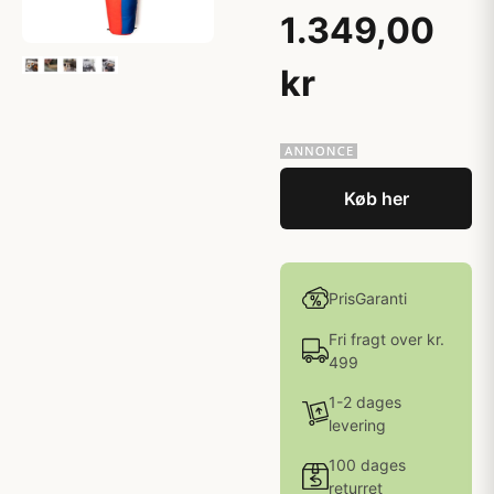
1.349,00
kr
Køb her
PrisGaranti
Fri fragt over kr.
499
1-2 dages
levering
100 dages
returret