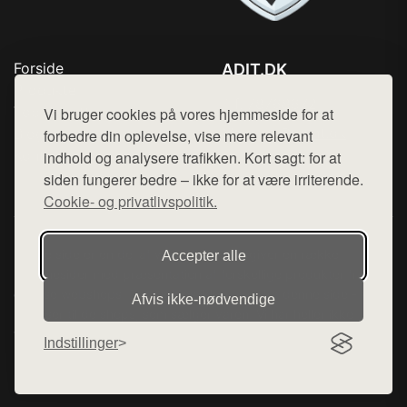
Forside
ADIT.DK
Produkter
Tlf. 78768672
Top Rabatter
Vi bruger cookies på vores hjemmeside for at
Mail:
hej@want.dk
Blog
forbedre din oplevelse, vise mere relevant
Kontakt
indhold og analysere trafikken. Kort sagt: for at
Cookie- og privatlivspolitik
siden fungerer bedre – ikke for at være irriterende.
Cookie- og privatlivspolitik.
Denne side er en del af want.dk, der udgiver en række
Accepter alle
hjemmesider med præsentation af forskellige produkter fra
diverse webshops. Der sælges ikke varer fra denne side - vi
Afvis ikke‑nødvendige
henviser til de shops, som sælger varen. Vi har heller ikke
varerne på lager.
Indstillinger
© 2026 adit.dk. Alle rettigheder forbeholdes.