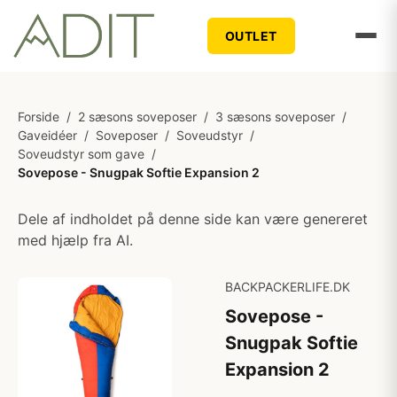
OUTLET
Forside
/
2 sæsons soveposer
/
3 sæsons soveposer
/
Gaveidéer
/
Soveposer
/
Soveudstyr
/
Soveudstyr som gave
/
Sovepose - Snugpak Softie Expansion 2
Dele af indholdet på denne side kan være genereret
med hjælp fra AI.
BACKPACKERLIFE.DK
Sovepose -
Snugpak Softie
Expansion 2