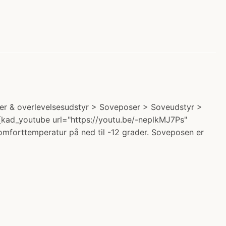
ker & overlevelsesudstyr > Soveposer > Soveudstyr >
 [kad_youtube url="https://youtu.be/-neplkMJ7Ps"
omforttemperatur på ned til -12 grader. Soveposen er