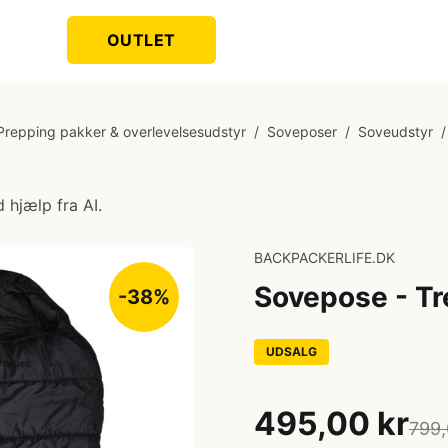
OUTLET
Prepping pakker & overlevelsesudstyr
/
Soveposer
/
Soveudstyr
/
 hjælp fra AI.
BACKPACKERLIFE.DK
Sovepose - Tr
-38%
UDSALG
495,00 kr
799,