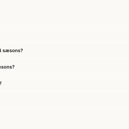
- 4 sæsons?
sæsons?
?