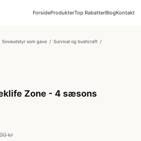
Forside
Produkter
Top Rabatter
Blog
Kontakt
Soveudstyr som gave
/
Survival og bushcraft
/
eklife Zone - 4 sæsons
00 kr