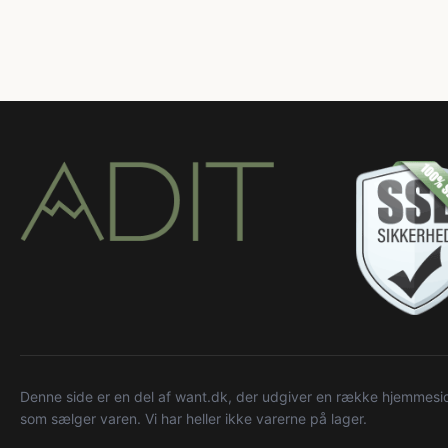
Denne side er en del af want.dk, der udgiver en række hjemmeside
som sælger varen. Vi har heller ikke varerne på lager.