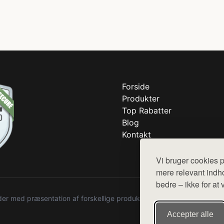
Forside
Produkter
Top Rabatter
Blog
Kontakt
Vi bruger cookies p
mere relevant indho
bedre – ikke for at 
r med præsentation af forskellige produkter fra diverse webshops. De
Accepter alle