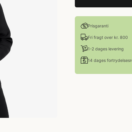
Prisgaranti
Fri fragt over kr. 800
1-2 dages levering
14 dages fortrydelsesr