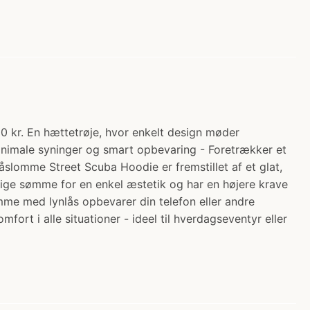
0 kr. En hættetrøje, hvor enkelt design møder
inimale syninger og smart opbevaring - Foretrækker et
låslomme Street Scuba Hoodie er fremstillet af et glat,
ynlige sømme for en enkel æstetik og har en højere krave
me med lynlås opbevarer din telefon eller andre
rt i alle situationer - ideel til hverdagseventyr eller