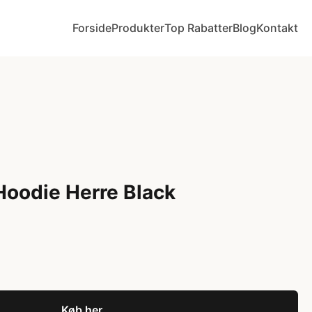
Forside
Produkter
Top Rabatter
Blog
Kontakt
Hoodie Herre Black
Køb her