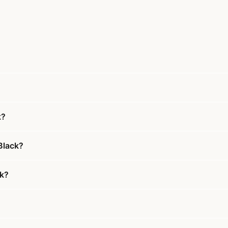
k?
Black?
ck?