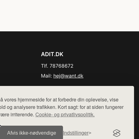
ADIT.DK
Tlf. 78768672
Mail:
hej@want.dk
Cookie- og privatlivspolitik
å vores hjemmeside for at forbedre din oplevelse, vise
ld og analysere trafikken. Kort sagt: for at siden fungerer
være irriterende.
Cookie- og privatlivspolitik.
r sælges ikke varer fra denne side - vi henviser til de shops,
Afvis ikke‑nødvendige
Indstillinger