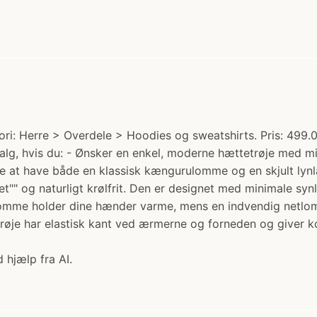
ri: Herre > Overdele > Hoodies og sweatshirts. Pris: 499.0
valg, hvis du: - Ønsker en enkel, moderne hættetrøje med m
lide at have både en klassisk kængurulomme og en skjult lyn
mpet"" og naturligt krølfrit. Den er designet med minimale s
lomme holder dine hænder varme, mens en indvendig netlom
e har elastisk kant ved ærmerne og forneden og giver komfo
 hjælp fra AI.