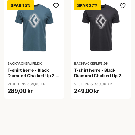
SPAR 15%
SPAR 27%
BACKPACKERLIFE.DK
BACKPACKERLIFE.DK
T-shirt herre - Black
T-shirt herre - Black
Diamond Chalked Up 2.0
Diamond Chalked Up 2.0
SS Tee - Blå (M tilbage)
SS Tee - Grå (S tilbage)
VEJL. PRIS 339,00 KR
VEJL. PRIS 339,00 KR
289,00 kr
249,00 kr