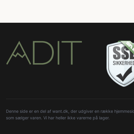
Denne side er en del af want.dk, der udgiver en række hjemmeside
som sælger varen. Vi har heller ikke varerne på lager.