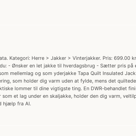
a. Kategori: Herre > Jakker > Vinterjakker. Pris: 699.00 kr
 du: - Ønsker en let jakke til hverdagsbrug - Sætter pris p
 som mellemlag og som yderjakke Tapa Quilt Insulated Jacke
lering, som holder dig varm uden at fylde, mens det quilte
iske lommer til dine vigtigste ting. En DWR-behandlet finish
som et lag under en skaljakke, holder den dig varm, veltilpa
 hjælp fra AI.