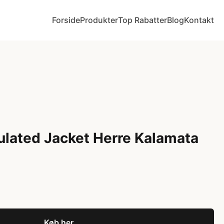
Forside
Produkter
Top Rabatter
Blog
Kontakt
sulated Jacket Herre Kalamata
Køb her