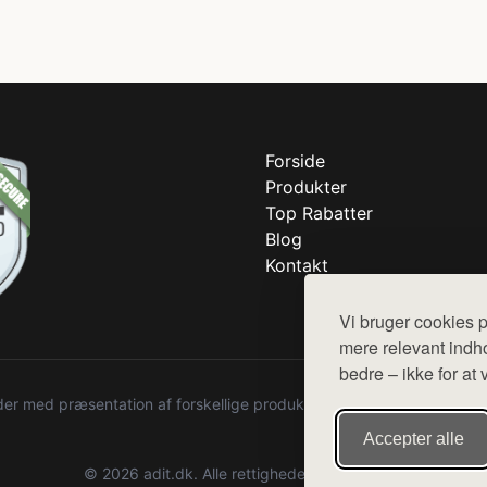
Forside
Produkter
Top Rabatter
Blog
Kontakt
Vi bruger cookies p
mere relevant indho
bedre – ikke for at 
r med præsentation af forskellige produkter fra diverse webshops. De
Accepter alle
© 2026 adit.dk. Alle rettigheder forbeholdes.