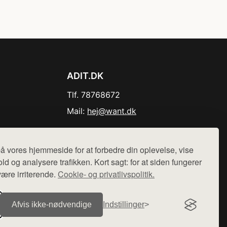
ADIT.DK
Tlf. 78768672
Mail:
hej@want.dk
Cookie- og privatlivspolitik
å vores hjemmeside for at forbedre din oplevelse, vise
ld og analysere trafikken. Kort sagt: for at siden fungerer
være irriterende.
Cookie- og privatlivspolitik.
r sælges ikke varer fra denne side - vi henviser til de shops,
Afvis ikke‑nødvendige
Indstillinger