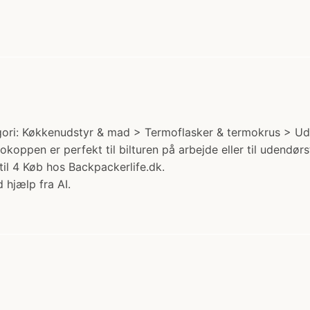
ori: Køkkenudstyr & mad > Termoflasker & termokrus > Udsty
oppen er perfekt til bilturen på arbejde eller til udendør
il 4 Køb hos Backpackerlife.dk.
 hjælp fra AI.