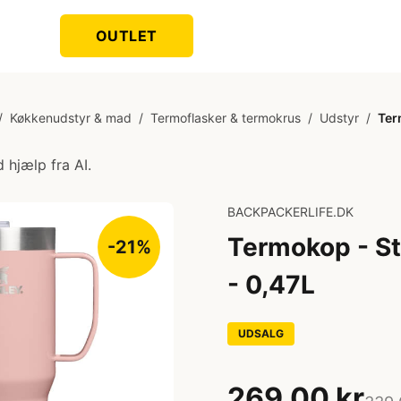
OUTLET
/
Køkkenudstyr & mad
/
Termoflasker & termokrus
/
Udstyr
/
Ter
 hjælp fra AI.
BACKPACKERLIFE.DK
Termokop - S
-21%
- 0,47L
UDSALG
269,00 kr