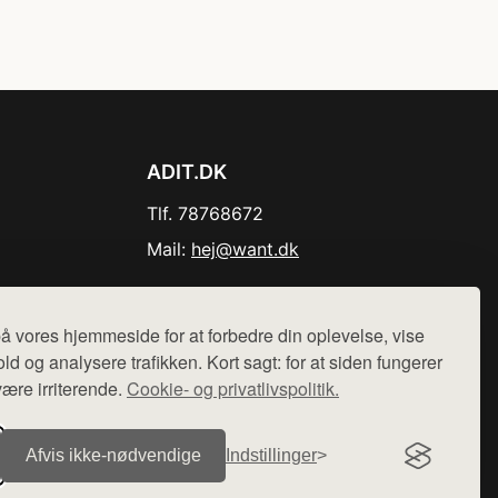
ADIT.DK
Tlf. 78768672
Mail:
hej@want.dk
Cookie- og privatlivspolitik
å vores hjemmeside for at forbedre din oplevelse, vise
ld og analysere trafikken. Kort sagt: for at siden fungerer
være irriterende.
Cookie- og privatlivspolitik.
r sælges ikke varer fra denne side - vi henviser til de shops,
Afvis ikke‑nødvendige
Indstillinger