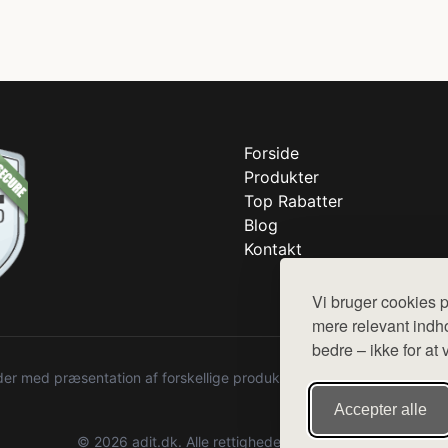
Forside
Produkter
Top Rabatter
Blog
Kontakt
Vi bruger cookies p
mere relevant indho
bedre – ikke for at 
r med præsentation af forskellige produkter fra diverse webshops. De
Accepter alle
© 2026 adit.dk. Alle rettigheder forbeholdes.