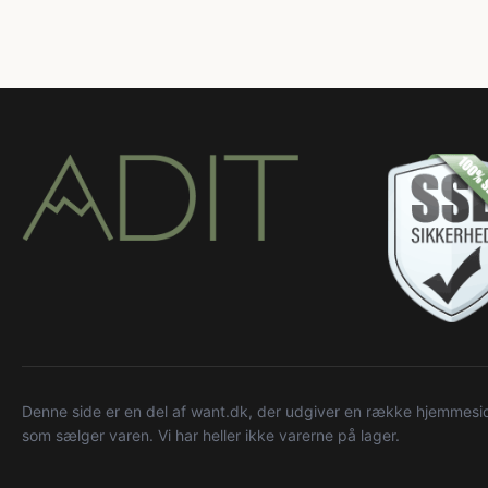
Denne side er en del af want.dk, der udgiver en række hjemmeside
som sælger varen. Vi har heller ikke varerne på lager.