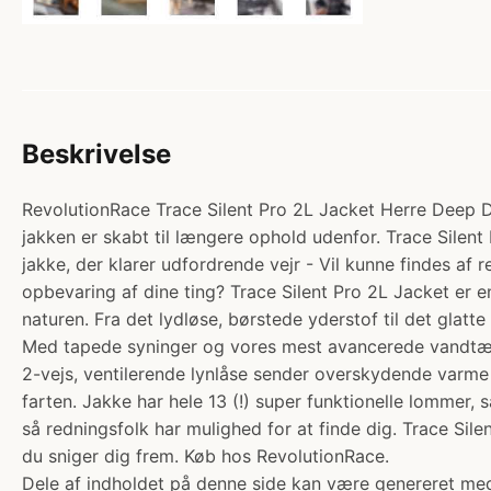
Beskrivelse
RevolutionRace Trace Silent Pro 2L Jacket Herre Deep De
jakken er skabt til længere ophold udenfor. Trace Silent 
jakke, der klarer udfordrende vejr - Vil kunne findes af 
opbevaring af dine ting? Trace Silent Pro 2L Jacket er en 
naturen. Fra det lydløse, børstede yderstof til det glatt
Med tapede syninger og vores mest avancerede vandtætt
2-vejs, ventilerende lynlåse sender overskydende varme o
farten. Jakke har hele 13 (!) super funktionelle lommer, 
så redningsfolk har mulighed for at finde dig. Trace Silen
du sniger dig frem. Køb hos RevolutionRace.
Dele af indholdet på denne side kan være genereret med