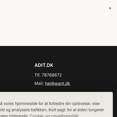
ADIT.DK
Tlf. 78768672
Mail:
hej@want.dk
Cookie- og privatlivspolitik
å vores hjemmeside for at forbedre din oplevelse, vise
ld og analysere trafikken. Kort sagt: for at siden fungerer
være irriterende.
Cookie- og privatlivspolitik.