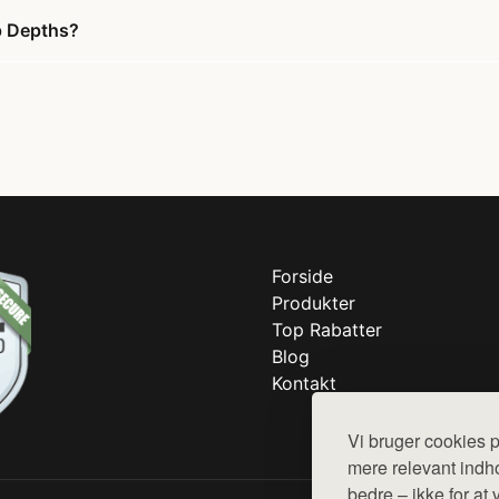
p Depths?
Forside
Produkter
Top Rabatter
Blog
Kontakt
Vi bruger cookies p
mere relevant indho
bedre – ikke for at 