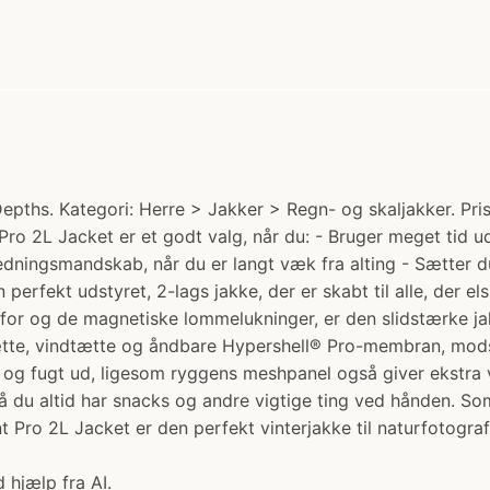
pths. Kategori: Herre > Jakker > Regn- og skaljakker. Pris
Pro 2L Jacket er et godt valg, når du: - Bruger meget tid u
redningsmandskab, når du er langt væk fra alting - Sætter du
perfekt udstyret, 2-lags jakke, der er skabt til alle, der el
e for og de magnetiske lommelukninger, er den slidstærke ja
e, vindtætte og åndbare Hypershell® Pro-membran, modstå
g fugt ud, ligesom ryggens meshpanel også giver ekstra vent
så du altid har snacks og andre vigtige ting ved hånden. Som
t Pro 2L Jacket er den perfekt vinterjakke til naturfotograf
 hjælp fra AI.