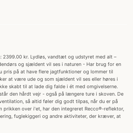
: 2399.00 kr. Lydløs, vandtæt og udstyret med alt –
dendørs og sjældent vil ses i naturen - Har brug for en
 pris på at have flere jagtfunktioner og lommer til
sker at være ude og som sjældent vil ses eller høres i
kke skabt til at lade dig falde i ét med omgivelserne.
r den hårdt vejr - også på længere ture i skoven. De
ilation, så altid føler dig godt tilpas, når du er på
 prikken over i'et, har den integreret Recco®-reflektor,
ering, fuglekiggeri og andre aktiviteter, der kræver, at