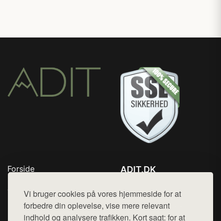
Forside
ADIT.DK
Produkter
Tlf. 78768672
Top Rabatter
Vi bruger cookies på vores hjemmeside for at
Mail:
hej@want.dk
Blog
forbedre din oplevelse, vise mere relevant
Kontakt
indhold og analysere trafikken. Kort sagt: for at