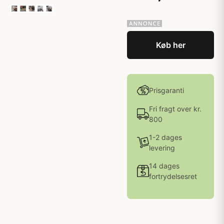
Køb her
Prisgaranti
Fri fragt over kr.
800
1-2 dages
levering
14 dages
fortrydelsesret