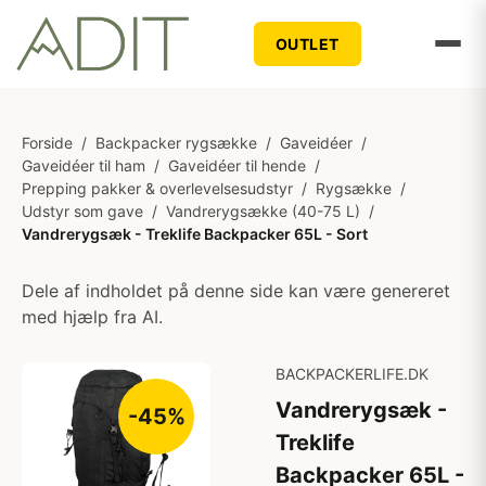
OUTLET
Forside
/
Backpacker rygsække
/
Gaveidéer
/
Gaveidéer til ham
/
Gaveidéer til hende
/
Prepping pakker & overlevelsesudstyr
/
Rygsække
/
Udstyr som gave
/
Vandrerygsække (40-75 L)
/
Vandrerygsæk - Treklife Backpacker 65L - Sort
Dele af indholdet på denne side kan være genereret
med hjælp fra AI.
BACKPACKERLIFE.DK
Vandrerygsæk -
-45%
Treklife
Backpacker 65L -