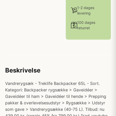
1-2 dages
levering
100 dages
returret
Beskrivelse
Vandrerygsæk - Treklife Backpacker 65L - Sort.
Kategori: Backpacker rygsække > Gaveidéer >
Gaveidéer til ham > Gaveidéer til hende > Prepping
pakker & overlevelsesudstyr > Rygsække > Udstyr
som gave > Vandrerygsække (40-75 L). Tilbud: nu
439.00 kr. (regalo 45% fra 799.00 kr.) [kad_youtube