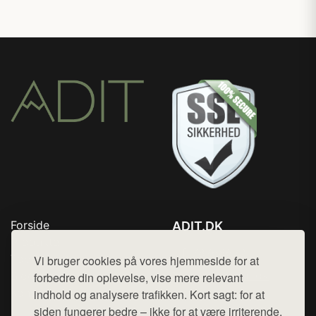
Forside
ADIT.DK
Produkter
Tlf. 78768672
Top Rabatter
Vi bruger cookies på vores hjemmeside for at
Mail:
hej@want.dk
Blog
forbedre din oplevelse, vise mere relevant
Kontakt
indhold og analysere trafikken. Kort sagt: for at
Cookie- og privatlivspolitik
siden fungerer bedre – ikke for at være irriterende.