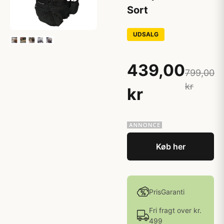
Sort
UDSALG
439,00
799,00
kr
kr
Køb her
PrisGaranti
Fri fragt over kr.
499