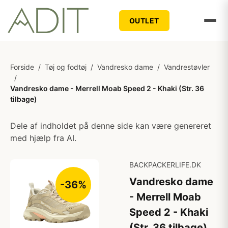
OUTLET
Forside
/
Tøj og fodtøj
/
Vandresko dame
/
Vandrestøvler
/
Vandresko dame - Merrell Moab Speed 2 - Khaki (Str. 36
tilbage)
Dele af indholdet på denne side kan være genereret
med hjælp fra AI.
BACKPACKERLIFE.DK
Vandresko dame
-36%
- Merrell Moab
Speed 2 - Khaki
(Str. 36 tilbage)