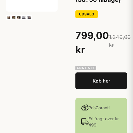
UDSALG
799,00
1.249,00
kr
kr
Køb her
PrisGaranti
Fri fragt over kr.
499