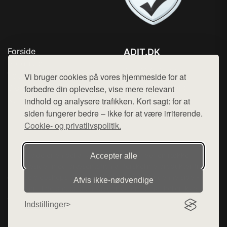
Forside
ADIT.DK
Produkter
Tlf. 78768672
Top Rabatter
Vi bruger cookies på vores hjemmeside for at
Mail:
hej@want.dk
Blog
forbedre din oplevelse, vise mere relevant
Kontakt
indhold og analysere trafikken. Kort sagt: for at
Cookie- og privatlivspolitik
siden fungerer bedre – ikke for at være irriterende.
Cookie- og privatlivspolitik.
Denne side er en del af want.dk, der udgiver en række
Accepter alle
hjemmesider med præsentation af forskellige produkter fra
diverse webshops. Der sælges ikke varer fra denne side - vi
Afvis ikke‑nødvendige
henviser til de shops, som sælger varen. Vi har heller ikke
varerne på lager.
Indstillinger
© 2026 adit.dk. Alle rettigheder forbeholdes.