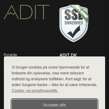
Forside
ADIT.DK
Produkter
Tlf. 78768672
Top Rabatter
Vi bruger cookies på vores hjemmeside for at
Mail:
hej@want.dk
Blog
forbedre din oplevelse, vise mere relevant
Kontakt
indhold og analysere trafikken. Kort sagt: for at
Cookie- og privatlivspolitik
siden fungerer bedre – ikke for at være irriterende.
Cookie- og privatlivspolitik.
Denne side er en del af want.dk, der udgiver en række
Accepter alle