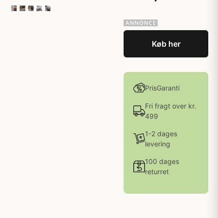
Køb her
PrisGaranti
Fri fragt over kr.
499
1-2 dages
levering
100 dages
returret