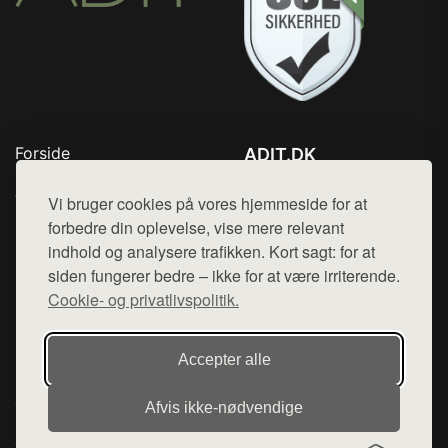
Forside
ADIT.DK
Produkter
Tlf. 78768672
Top Rabatter
Vi bruger cookies på vores hjemmeside for at
Mail:
hej@want.dk
Blog
forbedre din oplevelse, vise mere relevant
Kontakt
indhold og analysere trafikken. Kort sagt: for at
Cookie- og privatlivspolitik
siden fungerer bedre – ikke for at være irriterende.
Cookie- og privatlivspolitik.
Denne side er en del af want.dk, der udgiver en række
Accepter alle
hjemmesider med præsentation af forskellige produkter fra
diverse webshops. Der sælges ikke varer fra denne side - vi
Afvis ikke‑nødvendige
henviser til de shops, som sælger varen. Vi har heller ikke
varerne på lager.