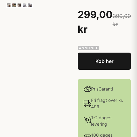
299,00
399,00
kr
kr
Køb her
PrisGaranti
Fri fragt over kr.
499
1-2 dages
levering
100 dages