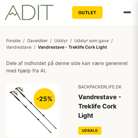
OUTLET
Forside
/
Gaveidéer
/
Udstyr
/
Udstyr som gave
/
Vandrestave
/
Vandrestave - Treklife Cork Light
Dele af indholdet på denne side kan være genereret
med hjælp fra AI.
BACKPACKERLIFE.DK
Vandrestave -
-25%
Treklife Cork
Light
UDSALG