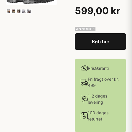
599,00 kr
Køb her
PrisGaranti
Fri fragt over kr.
499
1-2 dages
levering
100 dages
returret