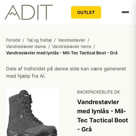
OUTLET
Forside
/
Tøj og fodtøj
/
Vandrestøvler
/
Vandrestøvler dame
/
Vandrestøvler herre
/
Vandrestøvler med lynlås - Mil-Tec Tactical Boot - Grå
Dele af indholdet på denne side kan være genereret
med hjælp fra AI.
BACKPACKERLIFE.DK
Vandrestøvler
med lynlås - Mil-
Tec Tactical Boot
- Grå