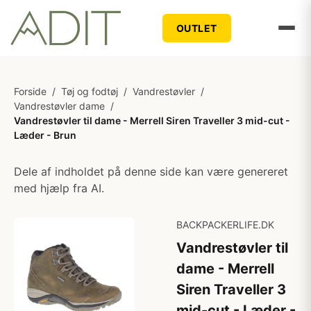
OUTLET
Forside
/
Tøj og fodtøj
/
Vandrestøvler
/
Vandrestøvler dame
/
Vandrestøvler til dame - Merrell Siren Traveller 3 mid-cut -
Læder - Brun
Dele af indholdet på denne side kan være genereret
med hjælp fra AI.
BACKPACKERLIFE.DK
Vandrestøvler til
dame - Merrell
Siren Traveller 3
mid-cut - Læder -