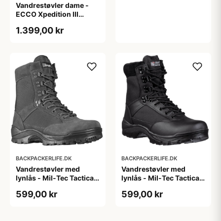
Vandrestøvler dame -
ECCO Xpedition III
Woman GTX - Sort (Str.
1.399,00 kr
36 tilbage)
BACKPACKERLIFE.DK
BACKPACKERLIFE.DK
Vandrestøvler med
Vandrestøvler med
lynlås - Mil-Tec Tactical
lynlås - Mil-Tec Tactical
Boot - Grå
Boot - Sort
599,00 kr
599,00 kr