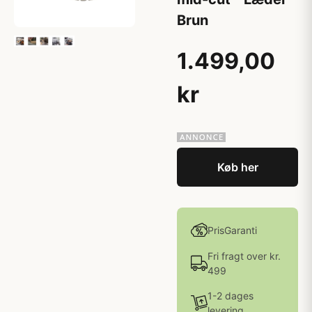
Brun
1.499,00
kr
Køb her
PrisGaranti
Fri fragt over kr.
499
1-2 dages
levering