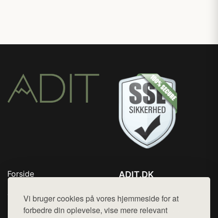
Forside
ADIT.DK
Produkter
Tlf. 78768672
Top Rabatter
Vi bruger cookies på vores hjemmeside for at
Mail:
hej@want.dk
Blog
forbedre din oplevelse, vise mere relevant