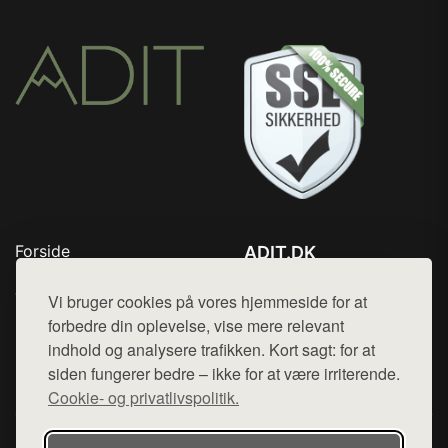
Forside
ADIT.DK
Produkter
Tlf. 78768672
Top Rabatter
Vi bruger cookies på vores hjemmeside for at
Mail:
hej@want.dk
Blog
forbedre din oplevelse, vise mere relevant
Kontakt
indhold og analysere trafikken. Kort sagt: for at
Cookie- og privatlivspolitik
siden fungerer bedre – ikke for at være irriterende.
Cookie- og privatlivspolitik.