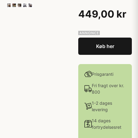
449,00 kr
Køb her
Prisgaranti
Fri fragt over kr.
800
1-2 dages
levering
14 dages
fortrydelsesret