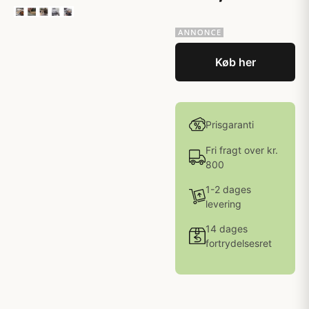
Køb her
Prisgaranti
Fri fragt over kr.
800
1-2 dages
levering
14 dages
fortrydelsesret