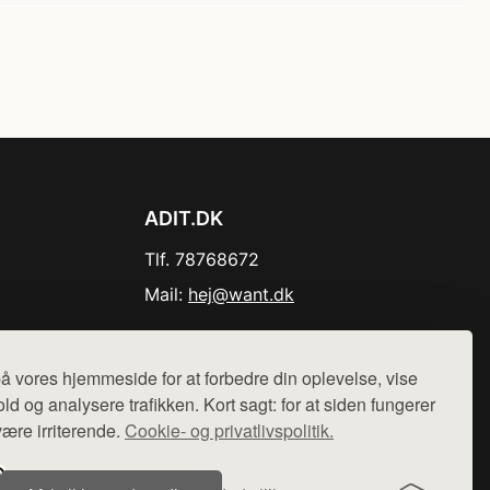
ADIT.DK
Tlf. 78768672
Mail:
hej@want.dk
Cookie- og privatlivspolitik
å vores hjemmeside for at forbedre din oplevelse, vise
ld og analysere trafikken. Kort sagt: for at siden fungerer
være irriterende.
Cookie- og privatlivspolitik.
r sælges ikke varer fra denne side - vi henviser til de shops,