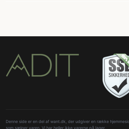
Denne side er en del af want.dk, der udgiver en række hjemmeside
som sælger varen. Vi har heller ikke varerne på lager.