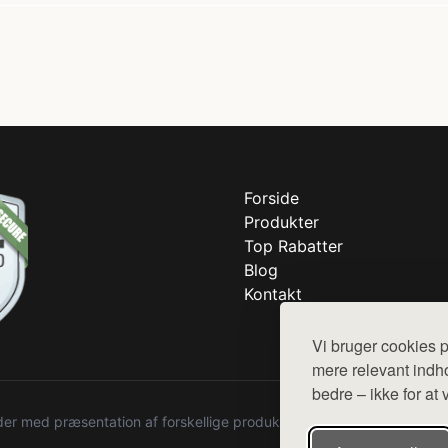
Forside
Produkter
Top Rabatter
Blog
Kontakt
Vi bruger cookies p
mere relevant indho
bedre – ikke for at 
r med præsentation af forskellige produkter fra diverse webshops. De