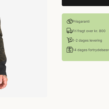
Prisgaranti
Fri fragt over kr. 800
1-2 dages levering
14 dages fortrydelsesr