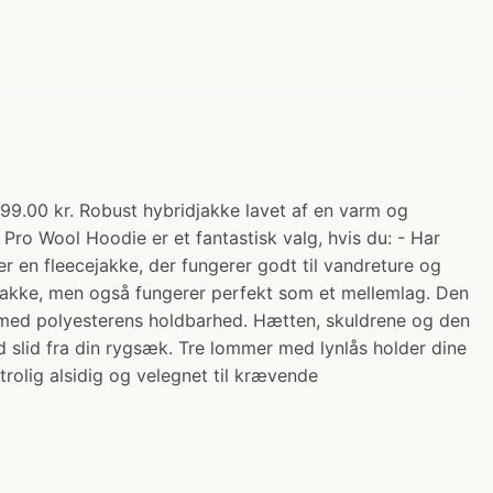
99.00 kr. Robust hybridjakke lavet af en varm og
ro Wool Hoodie er et fantastisk valg, hvis du: - Har
r en fleecejakke, der fungerer godt til vandreture og
n jakke, men også fungerer perfekt som et mellemlag. Den
r med polyesterens holdbarhed. Hætten, skuldrene og den
d slid fra din rygsæk. Tre lommer med lynlås holder dine
olig alsidig og velegnet til krævende