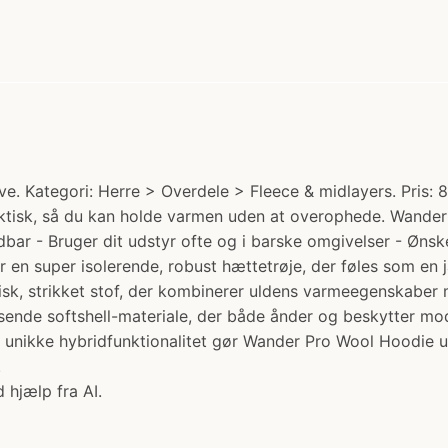
. Kategori: Herre > Overdele > Fleece & midlayers. Pris: 8
tisk, så du kan holde varmen uden at overophede. Wander P
bar - Bruger dit udstyr ofte og i barske omgivelser - Ønske
 er en super isolerende, robust hættetrøje, der føles som e
ktisk, strikket stof, der kombinerer uldens varmeegenskabe
visende softshell-materiale, der både ånder og beskytter mo
unikke hybridfunktionalitet gør Wander Pro Wool Hoodie utr
.
 hjælp fra AI.