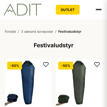
OUTLET
Forside
/
3 sæsons soveposer
/
Festivaludstyr
Festivaludstyr
-50%
-50%