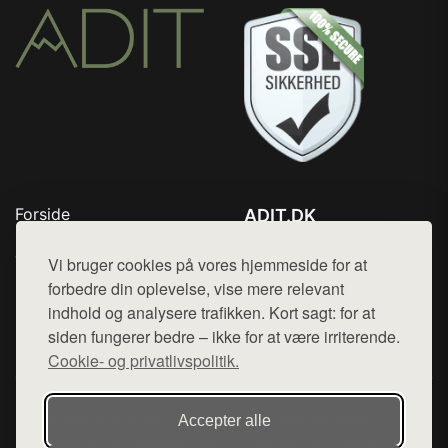
Forside
ADIT.DK
Produkter
Tlf. 78768672
Top Rabatter
Vi bruger cookies på vores hjemmeside for at
Mail:
hej@want.dk
Blog
forbedre din oplevelse, vise mere relevant
Kontakt
indhold og analysere trafikken. Kort sagt: for at
Cookie- og privatlivspolitik
siden fungerer bedre – ikke for at være irriterende.
Cookie- og privatlivspolitik.
Denne side er en del af want.dk, der udgiver en række
Accepter alle
hjemmesider med præsentation af forskellige produkter fra