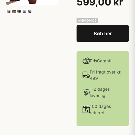
599,00 kr
Køb her
PrisGaranti
Fri fragt over kr.
499
1-2 dages
levering
100 dages
returret