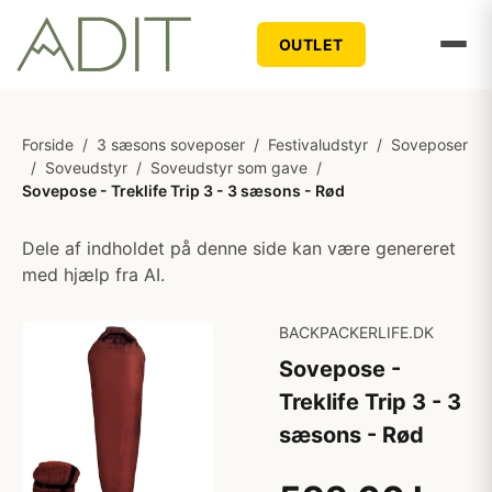
OUTLET
Forside
/
3 sæsons soveposer
/
Festivaludstyr
/
Soveposer
/
Soveudstyr
/
Soveudstyr som gave
/
Sovepose - Treklife Trip 3 - 3 sæsons - Rød
Dele af indholdet på denne side kan være genereret
med hjælp fra AI.
BACKPACKERLIFE.DK
Sovepose -
Treklife Trip 3 - 3
sæsons - Rød