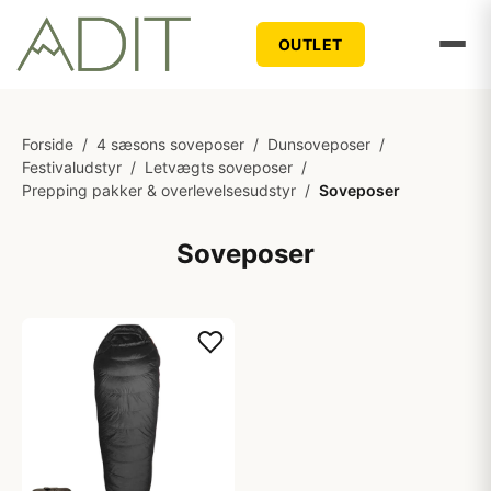
OUTLET
Forside
/
4 sæsons soveposer
/
Dunsoveposer
/
Festivaludstyr
/
Letvægts soveposer
/
Prepping pakker & overlevelsesudstyr
/
Soveposer
Soveposer