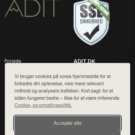
Forside
ADIT.DK
Produkter
Tlf. 78768672
Top Rabatter
Vi bruger cookies på vores hjemmeside for at
Mail:
hej@want.dk
Blog
forbedre din oplevelse, vise mere relevant
Kontakt
indhold og analysere trafikken. Kort sagt: for at
Cookie- og privatlivspolitik
siden fungerer bedre – ikke for at være irriterende.
Cookie- og privatlivspolitik.
Denne side er en del af want.dk, der udgiver en række
Accepter alle
hjemmesider med præsentation af forskellige produkter fra