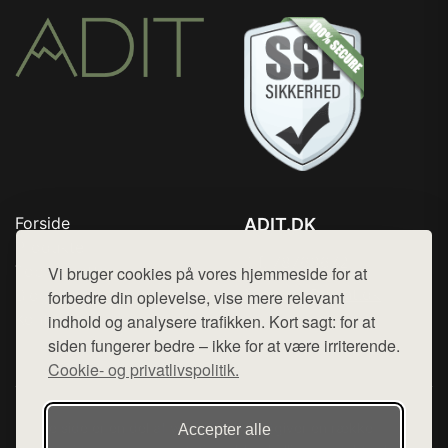
Forside
ADIT.DK
Produkter
Tlf. 78768672
Top Rabatter
Vi bruger cookies på vores hjemmeside for at
Mail:
hej@want.dk
Blog
forbedre din oplevelse, vise mere relevant
Kontakt
indhold og analysere trafikken. Kort sagt: for at
Cookie- og privatlivspolitik
siden fungerer bedre – ikke for at være irriterende.
Cookie- og privatlivspolitik.
Denne side er en del af want.dk, der udgiver en række
Accepter alle