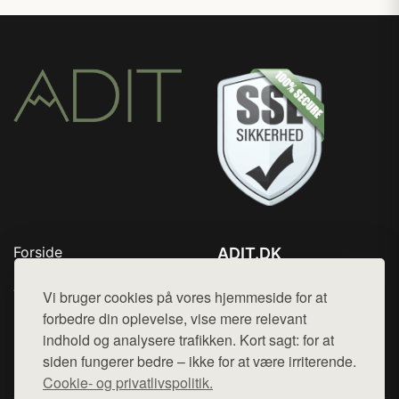
Forside
ADIT.DK
Produkter
Tlf. 78768672
Top Rabatter
Vi bruger cookies på vores hjemmeside for at
Mail:
hej@want.dk
Blog
forbedre din oplevelse, vise mere relevant
Kontakt
indhold og analysere trafikken. Kort sagt: for at
Cookie- og privatlivspolitik
siden fungerer bedre – ikke for at være irriterende.
Cookie- og privatlivspolitik.