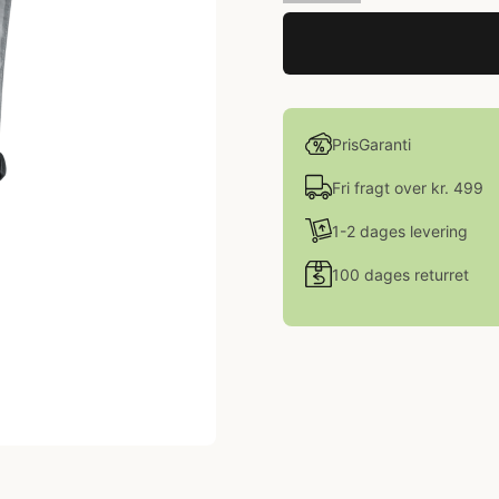
PrisGaranti
Fri fragt over kr. 499
1-2 dages levering
100 dages returret