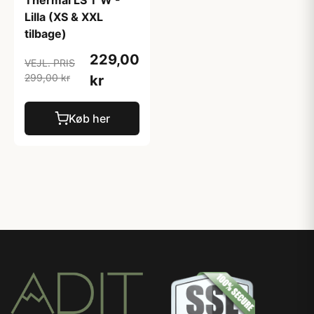
Thermal LS T W -
Lilla (XS & XXL
tilbage)
229,00
VEJL. PRIS
299,00 kr
kr
Køb her