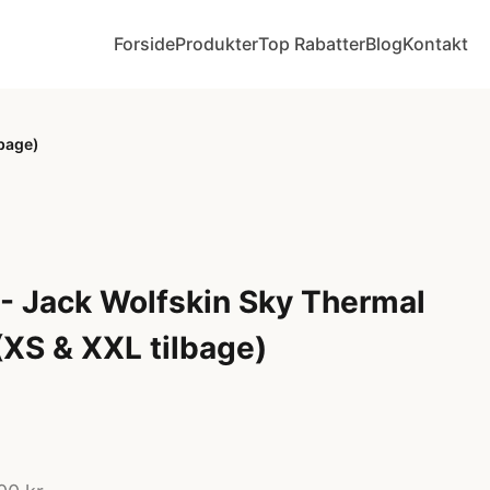
Forside
Produkter
Top Rabatter
Blog
Kontakt
lbage)
e - Jack Wolfskin Sky Thermal
 (XS & XXL tilbage)