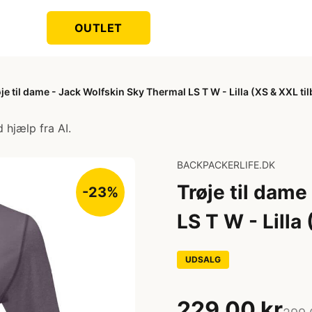
OUTLET
je til dame - Jack Wolfskin Sky Thermal LS T W - Lilla (XS & XXL ti
 hjælp fra AI.
BACKPACKERLIFE.DK
Trøje til dam
-23%
LS T W - Lilla
UDSALG
229,00 kr