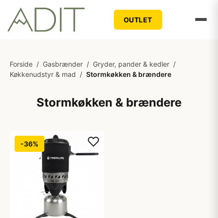
OUTLET
Forside
/
Gasbrænder
/
Gryder, pander & kedler
/
Køkkenudstyr & mad
/
Stormkøkken & brændere
Stormkøkken & brændere
-36%