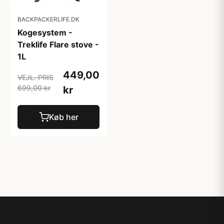
BACKPACKERLIFE.DK
Kogesystem -
Treklife Flare stove -
1L
449,00
VEJL. PRIS
699,00 kr
kr
Køb her