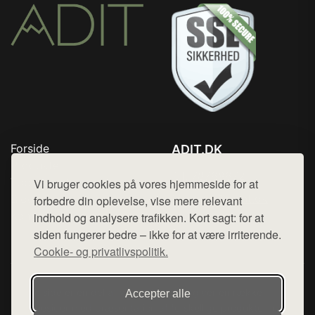
Forside
ADIT.DK
Produkter
Tlf. 78768672
Top Rabatter
Vi bruger cookies på vores hjemmeside for at
Mail:
hej@want.dk
Blog
forbedre din oplevelse, vise mere relevant
Kontakt
indhold og analysere trafikken. Kort sagt: for at
Cookie- og privatlivspolitik
siden fungerer bedre – ikke for at være irriterende.
Cookie- og privatlivspolitik.
Denne side er en del af want.dk, der udgiver en række
Accepter alle
hjemmesider med præsentation af forskellige produkter fra