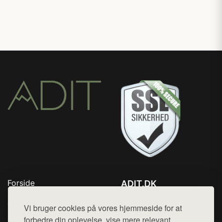
Forside
ADIT.DK
Produkter
Tlf. 78768672
Top Rabatter
Vi bruger cookies på vores hjemmeside for at
Mail:
hej@want.dk
Blog
forbedre din oplevelse, vise mere relevant